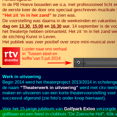
In de PB Hoeve bouwden we o.a. met professioneel lich
de eerste keer de door ons speciaal geschreven muzikale f
te zien was.
“Het zit ‘m in het zand”
De voorstelling was daarna in de weekeinden en vakanties
dag om
13.30
,
15.00
en
16.30
uur.
14 september is de voo
het theatertje hebben ontmanteld. Het zit ‘m in het zand 
de stichting Kunst in Leven.
Het publiek was zeer positief over onze mini-
musical over
Luister naar ons verhaal
in `Tussen stoet en
koffie`van 5 juli 2014
Werk in uitvoering
Begin 2014 werd het theaterproject 2013/2014 in schole
“Theaterwerk in uitvoering”
de naam
werd met ckv-
leer
maken en uitvoeren van een korte theatervoorstelling voo
succesvol afgerond (zie foto’s onder knop hiernaast).
Golfpark Exloo
Voor het 15-
jarige jubileum van
verzorgde M
golfbaan en een feest in clubhuis “De Zoersche Hof”. Klik 