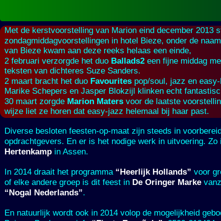
Met de kerstvoorstelling van Marion eind december 2013 s
zondagmiddagvoorstellingen in hotel Bieze, onder de naa
van Bieze kwam aan deze reeks helaas een einde,
Ballads2
2 februari verzorgde het duo
een fijne middag met
teksten van dichteres Suze Sanders.
Favourites
2 maart bracht het duo
pop/soul, jazz en easy-
Marike Schepers en Jasper Blokzijl klinken echt fantastis
Marion Maters
30 maart zorgde
voor de laatste voorstelli
wijze liet ze horen dat easy-
jazz helemaal bij haar past.
Diverse besloten feesten-
op-
maat zijn steeds in voorberei
opdrachtgevers. En er is het nodige werk in uitvoering. Zo 
Hertenkamp
in Assen.
“Heerlijk Hollands”
In 2014 draait het programma
voor gro
De Oringer Marke
of elke andere groep is dit feest in
vanz
“Nogal Nederlands”
.
En natuurlijk wordt ook in 2014 volop de mogelijkheid geb