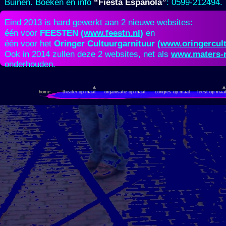
“Fiesta Española”
Buinen. Boeken en info
: 0599-
212494.
Eind 2013 is hard gewerkt aan 2 nieuwe websites:
FEESTEN (
www.feestn.nl
)
één voor
en
Oringer Cultuurgarnituur
(www.oringercult
één voor het
www.maters-
Ook in 2014 zullen deze 2 websites, net als
onderhouden.
home
theater op maat
organisatie op maat
congres op maat
feest op maa