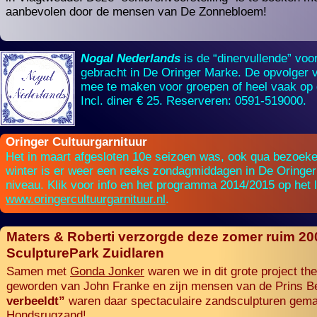
aanbevolen door de mensen van De Zonnebloem!
Nogal Nederlands
is de “dinervullende” voor
gebracht in De Oringer Marke. De opvolger v
mee te maken voor groepen of heel vaak op 
Incl. diner € 25. Reserveren: 0591-
519000.
Oringer Cultuurgarnituur
Het in maart afgesloten 10e seizoen was, ook qua bezoeke
winter is er weer een reeks zondagmiddagen in De Oringer
niveau. Klik voor info en het programma 2014/2015 op het l
www.oringercultuurgarnituur.nl
.
Maters & Roberti verzorgde deze zomer ruim 200
SculpturePark Zuidlaren
Gonda Jonker
Samen met
waren we in dit grote project th
geworden van John Franke en zijn mensen van de Prins Be
verbeeldt”
waren daar spectaculaire zandsculpturen gemaak
Hondsrugzand!