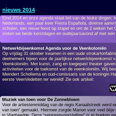
nieuws 2014
Eind 2014 en onze agenda staat bol van de leuke dingen: I
Nederlands, een paar keer Fiesta Española, diverse aanv
scholen, een nieuw feest op stapel en om de 2 weken het O
sloten we beide kerstdagen en oudejaarsavond af met een 
Netwerkbijeenkomst Agenda voor de Veenkoloniën
Op vrijdag 31 oktober kwamen in een oude strokartonfabri
deelnemers bijeen voor de jaarlijkse netwerkbijeenkomst 
Veenkoloniën. Met kunst, zang en toegepast theater gaven w
activiteiten voor de toekomst van de veenkoloniën. Wij b
Meindert Schollema en oud-
comissaris van de koningin Ha
eerste VeenVedetten ter wereld! Zie ook artikel:
Muziek van toen voor De Zonnebloem
Voor de artiestenmiddag van de regio Kanaalstreek werd ee
van toen” gemaakt. Hiermee zorgde Marion voor veel blije 
in Vlagtwedde. Deze “seniorenvoorstelling” is te boeken m